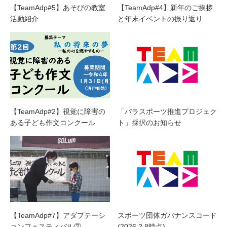
【TeamAdp#5】あそびの教室
【TeamAdp#4】新年のご挨拶
活動紹介
と年末イベントの振り返り
【TeamAdp#2】視覚に障害の
「パラスポーツ推進プロジェク
ある子ども作文コンクール
ト」採択のお知らせ
【TeamAdp#7】アダプテーシ
スポーツ団体ガバナンスコード
ョンフェスティバル②
(2026.2.8時点)