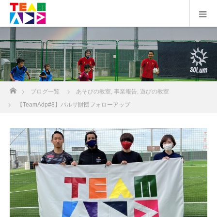
ホーム
ブログ一覧
あそびの教室
,
事業報告
,
遊びの教室
【TeamAdp#8】バルサ財団フォローアップ