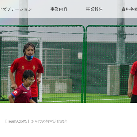
アダプテーション
事業内容
事業報告
資料各
【TeamAdp#5】あそびの教室活動紹介