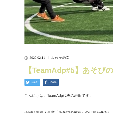
2022.02.11
あそびの教室
【TeamAdp#5】あそ
Tweet
Share
こんにちは。TeamAdp代表の岩田です。
今回は弊法人事業「あそびの教室」の活動紹介を♩