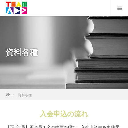
資料各種
ホーム
資料各種
入会申込の流れ
【正 会 員】正会員１名の推薦を得て、入会申込書を事務局